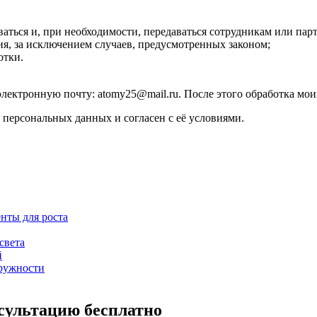
оваться и, при необходимости, передаваться сотрудникам или па
ия, за исключением случаев, предусмотренных законом;
отки.
 электронную почту: atomy25@mail.ru. После этого обработка мо
 персональных данных и согласен с её условиями.
нты для роста
света
й
аружности
сультацию бесплатно