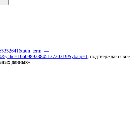
7465352641&utm_term=—
&yclid=10609892384513720319&ybaip=1
, подтверждаю своё
льных данных».