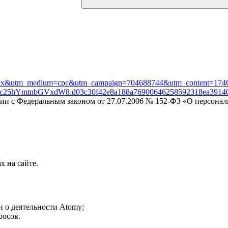
andex&utm_medium=cpc&utm_campaign=704688744&utm_content=1
25hYmtnbGVxdW8.d03c30f42e8a188a76900646258592318ea39140
вии с Федеральным законом от 27.07.2006 № 152-ФЗ «О персона
х на сайте.
 о деятельности Atomy;
росов.