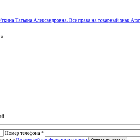
Уткина Татьяна Александровна. Все права на товарный знак At
ия
ей.
Номер телефона *
ствии с
Политикой конфиденциальности