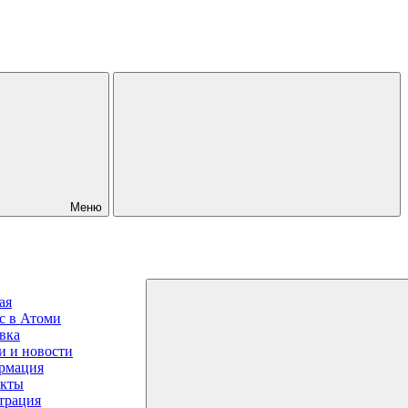
Меню
ая
с в Атоми
вка
и и новости
рмация
акты
трация