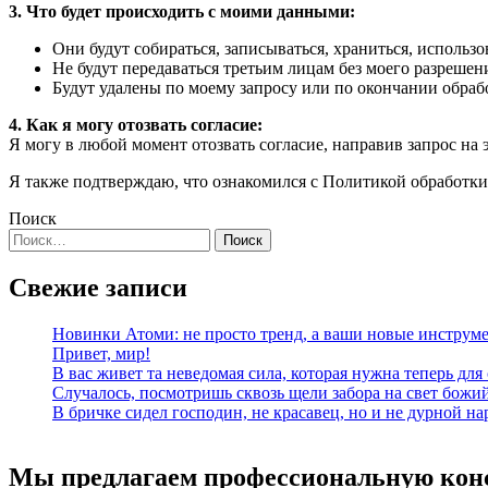
3. Что будет происходить с моими данными:
Они будут собираться, записываться, храниться, использ
Не будут передаваться третьим лицам без моего разрешен
Будут удалены по моему запросу или по окончании обраб
4. Как я могу отозвать согласие:
Я могу в любой момент отозвать согласие, направив запрос на
Я также подтверждаю, что ознакомился с Политикой обработки
Поиск
Найти:
Свежие записи
Новинки Атоми: не просто тренд, а ваши новые инструме
Привет, мир!
В вас живет та неведомая сила, которая нужна теперь для 
Случалось, посмотришь сквозь щели забора на свет божи
В бричке сидел господин, не красавец, но и не дурной н
Мы предлагаем профессиональную кон