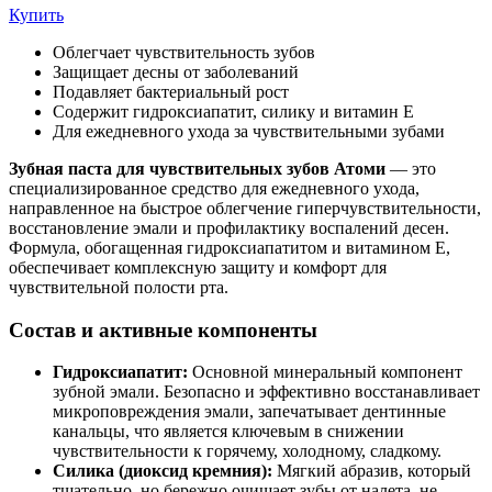
Купить
Облегчает чувствительность зубов
Защищает десны от заболеваний
Подавляет бактериальный рост
Содержит гидроксиапатит, силику и витамин Е
Для ежедневного ухода за чувствительными зубами
Зубная паста для чувствительных зубов
Атоми
— это
специализированное средство для ежедневного ухода,
направленное на быстрое облегчение гиперчувствительности,
восстановление эмали и профилактику воспалений десен.
Формула, обогащенная гидроксиапатитом и витамином Е,
обеспечивает комплексную защиту и комфорт для
чувствительной полости рта.
Состав и активные компоненты
Гидроксиапатит:
Основной минеральный компонент
зубной эмали. Безопасно и эффективно восстанавливает
микроповреждения эмали, запечатывает дентинные
канальцы, что является ключевым в снижении
чувствительности к горячему, холодному, сладкому.
Силика (диоксид кремния):
Мягкий абразив, который
тщательно, но бережно очищает зубы от налета, не