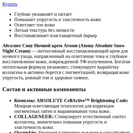
Купить
Глубоко увлажняет и питает
Повышает упругость и эластичность кожи
Осветляет тон кожи
Легкая текстура без липкости
Восстанавливает влагозащитный барьер
Абсолют Сноу Ночной крем Атоми (Atomy Absolute Snow
Night Cream)
— интенсивный восстанавливающий крем для
ночного ухода, направленный на осветление тона и глубокое
восстановление кожи, поврежденной УФ-излучением. Богатая
питательная формула увлажняет, стимулирует выработку
коллагена и активно борется с пигментацией, возвращая коже
упругость, ровный тон и здоровое сияние.
Состав и активные компоненты
Комплекс ABSOLUTE CellActive™ Brightening Code:
Мощная осветляющая технология для коррекции
пигментных пятен и выравнивания тона кожи.
COLLAGENEER:
Стимулирует естественный синтез
коллагена, значительно повышая упругость и
эластичность кожи.
Oxygeskin:
Улучшает клеточное дыхание и способствует