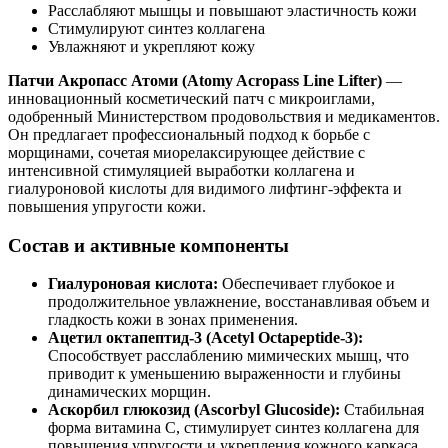
Расслабляют мышцы и повышают эластичность кожи
Стимулируют синтез коллагена
Увлажняют и укрепляют кожу
Патчи Акропасс Атоми (Atomy Acropass Line Lifter)
—
инновационный косметический патч с микроиглами,
одобренный Министерством продовольствия и медикаментов.
Он предлагает профессиональный подход к борьбе с
морщинами, сочетая миорелаксирующее действие с
интенсивной стимуляцией выработки коллагена и
гиалуроновой кислоты для видимого лифтинг-эффекта и
повышения упругости кожи.
Состав и активные компоненты
Гиалуроновая кислота:
Обеспечивает глубокое и
продолжительное увлажнение, восстанавливая объем и
гладкость кожи в зонах применения.
Ацетил октапептид-3 (Acetyl Octapeptide-3):
Способствует расслаблению мимических мышц, что
приводит к уменьшению выраженности и глубины
динамических морщин.
Аскорбил глюкозид (Ascorbyl Glucoside):
Стабильная
форма витамина C, стимулирует синтез коллагена для
повышения упругости и укрепления кожного каркаса.